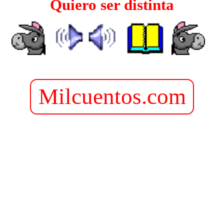
Quiero ser distinta
Milcuentos.com